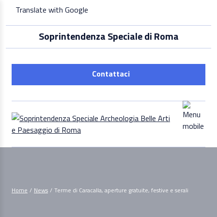
Skip
Translate with Google
to
content
Soprintendenza Speciale di Roma
Contattaci
Home
/
News
/
Terme di Caracalla, aperture gratuite, festive e serali