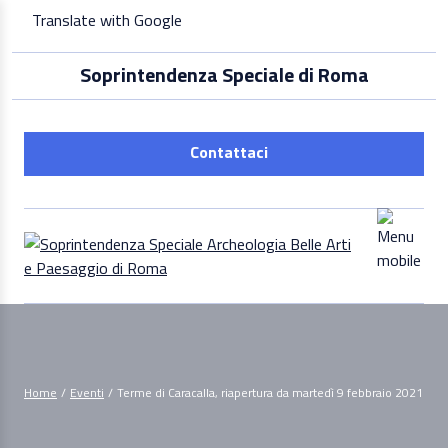
Skip
Translate with Google
to
content
Soprintendenza Speciale di Roma
Contattaci
Home
/
Eventi
/
Terme di Caracalla, riapertura da martedì 9 febbraio 2021