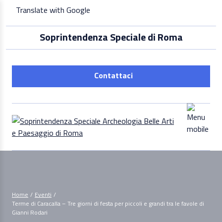
Skip
Translate with Google
to
content
Soprintendenza Speciale di Roma
Contattaci
Home
/
Eventi
/
Terme di Caracalla – Tre giorni di festa per piccoli e grandi tra le favole di
Gianni Rodari