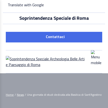
Skip
Translate with Google
to
content
Soprintendenza Speciale di Roma
Contattaci
Home
/
News
/
Una giornata di studi dedicata alla Basilica di Sant’Agostino