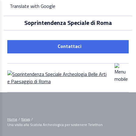
Skip
Translate with Google
to
content
Soprintendenza Speciale di Roma
Contattaci
Home
/
News
/
Una visita alla Scatola Archeologica per sostenere Telethon