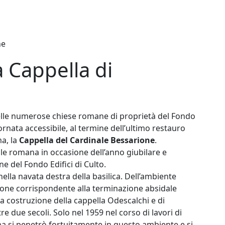
ne
a Cappella di
elle numerose chiese romane di proprietà del Fondo
tornata accessibile, al termine dell’ultimo restauro
a, la
Cappella del Cardinale Bessarione
.
urale romana in occasione dell’anno giubilare e
ne del Fondo Edifici di Culto.
nella navata destra della basilica. Dell’ambiente
ione corrispondente alla terminazione absidale
la costruzione della cappella Odescalchi e di
 due secoli. Solo nel 1959 nel corso di lavori di
a si penetrò fortuitamente in questo ambiente e si