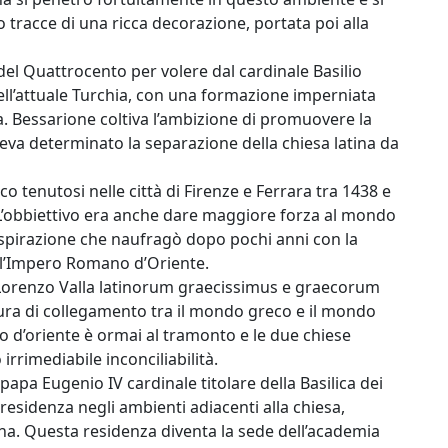
o tracce di una ricca decorazione, portata poi alla
del Quattrocento per volere dal cardinale Basilio
ell’attuale Turchia, con una formazione imperniata
ca. Bessarione coltiva l’ambizione di promuovere la
eva determinato la separazione della chiesa latina da
o tenutosi nelle città di Firenze e Ferrara tra 1438 e
. L’obbiettivo era anche dare maggiore forza al mondo
 aspirazione che naufragò dopo pochi anni con la
ell’Impero Romano d’Oriente.
 Lorenzo Valla latinorum graecissimus e graecorum
ura di collegamento tra il mondo greco e il mondo
 d’oriente è ormai al tramonto e le due chiese
irrimediabile inconciliabilità.
apa Eugenio IV cardinale titolare della Basilica dei
a residenza negli ambienti adiacenti alla chiesa,
na. Questa residenza diventa la sede dell’academia