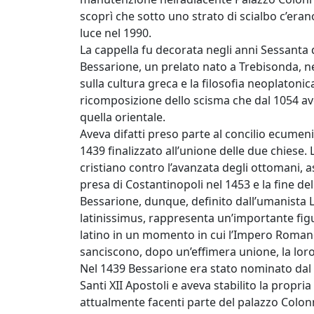
scoprì che sotto uno strato di scialbo c’eran
luce nel 1990.
La cappella fu decorata negli anni Sessanta 
Bessarione, un prelato nato a Trebisonda, n
sulla cultura greca e la filosofia neoplatoni
ricomposizione dello scisma che dal 1054 av
quella orientale.
Aveva difatti preso parte al concilio ecumenic
1439 finalizzato all’unione delle due chiese
cristiano contro l’avanzata degli ottomani,
presa di Costantinopoli nel 1453 e la fine d
Bessarione, dunque, definito dall’umanista
latinissimus, rappresenta un’importante fig
latino in un momento in cui l’Impero Romano
sanciscono, dopo un’effimera unione, la loro 
Nel 1439 Bessarione era stato nominato dal p
Santi XII Apostoli e aveva stabilito la propri
attualmente facenti parte del palazzo Colon