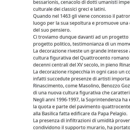
bessarionis, cenacolo di dotti umanisti impe
culturale dei classici greci e latini.
Quando nel 1463 gli viene concesso il patron
luogo per la sua sepoltura e promuove una 
del suo pensiero.
Ci troviamo dunque davanti ad un progetto d
progetto politico, testimonianza di un mome
La decorazione riveste un grande interesse a
cultura figurativa del Quattrocento romano 
decenni centrali del XV secolo, in pieno Rin
La decorazione rispecchia in ogni caso un co
infatti succedute presenze di artisti importan
Rinascimento, come Masolino, Benozzo Gozzo
di una nuova cultura figurativa che caratteriz
Negli anni 1996-1997, la Soprintendenza ha 
la quota e parte del pavimento quattrocente
alla Basilica fatta edificare da Papa Pelagio.
La presenza di infiltrazioni di umidità prove
condividono il supporto murario, ha portato 