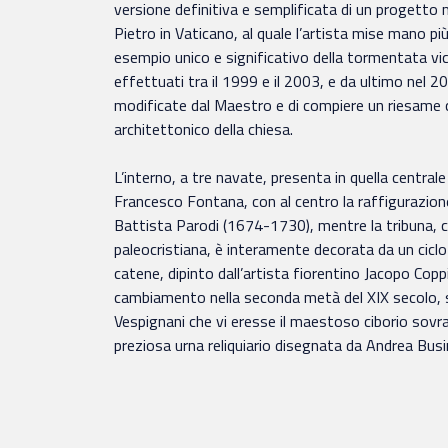
versione definitiva e semplificata di un progetto m
Pietro in Vaticano, al quale l’artista mise mano più
esempio unico e significativo della tormentata vice
effettuati tra il 1999 e il 2003, e da ultimo nel 2
modificate dal Maestro e di compiere un riesame 
architettonico della chiesa.
L’interno, a tre navate, presenta in quella centra
Francesco Fontana, con al centro la raffigurazion
Battista Parodi (1674-1730), mentre la tribuna, c
paleocristiana, è interamente decorata da un ciclo 
catene, dipinto dall’artista fiorentino Jacopo Copp
cambiamento nella seconda metà del XIX secolo, sot
Vespignani che vi eresse il maestoso ciborio sovras
preziosa urna reliquiario disegnata da Andrea Busi