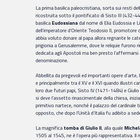
La prima basilica paleocristiana, sorta sui resti de
ricostruita sotto il pontificato di Sisto III (432
basilica
Eudossiana
dal nome di Elia Eudossia e Li
dell’imperatore d’Oriente Teodosio II, promotore de
abbia voluto donare al papa allora regnante le ca
prigionia a Gerusalemme, dove le reliquie furono ri
dedicata agli Apostoli ma ben presto l’affermarsi d
denominazione.
Abbellita da pregevoli ed importanti opere d’arte, 
e principalmente tra il XV e il XVI quando illustri ca
loro due futuri papi, Sisto IV (1471-1484) e Giulio 
si deve l’assetto rinascimentale della chiesa, inizi
primitivo nartece, nonché il palazzo del cardinale t
opposto, che dopo l’Unità d’Italia fu adibito a sede
La magnifica
tomba di Giulio II
, alla quale
Michel
1505 al 1545, ne è l’opera più rappresentativa. I