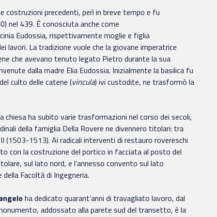
lle costruzioni precedenti, perì in breve tempo e fu
-440) nel 439. È conosciuta anche come
cinia Eudossia, rispettivamente moglie e figlia
i lavori. La tradizione vuole che la giovane imperatrice
tene che avevano tenuto legato Pietro durante la sua
nvenute dalla madre Elia Eudossia. Inizialmente la basilica fu
el culto delle catene (
vincula
) ivi custodite, ne trasformò la
la chiesa ha subito varie trasformazioni nel corso dei secoli,
rdinali della famiglia Della Rovere ne divennero titolari: tra
II (1503-1513). Ai radicali interventi di restauro rovereschi
ato con la costruzione del portico in facciata al posto del
itolare, sul lato nord, e l’annesso convento sul lato
 della Facoltà di Ingegneria.
angelo
ha dedicato quarant’anni di travagliato lavoro, dal
l monumento, addossato alla parete sud del transetto, è la