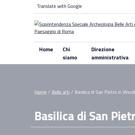
Skip
Translate with Google
to
content
Home
Chi
Direzione
siamo
amministrativa
Home
/
Belle arti
/
Basilica di San Pietro in Vincol
Basilica di San Pietr