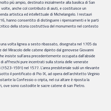
olto più ampio, destinato inizialmente alla basilica di San
 volte, anche col contributo di aiuti, e costituisce un
nda artistica ed intellettuale di Michelangelo. I restauri
016, hanno consentito di distinguere i ripensamenti e le parti
critico della storia costruttiva del monumento nel contesto
le una volta lignea a sesto ribassato, disegnata nel 1705 da
e del Miracolo delle catene dipinto dal genovese Giovanni
he insiste sull’area precedentemente occupata dall’abside
di affreschi pure incentrati sulla storia delle venerate
i (1523-1591) nel 1577. L’area presbiteriale subì un rilevante
to il pontificato di Pio IX, ad opera dell’architetto Virginio
tante la Confessio o cripta, nel cui altare è riposta la
ri, ove sono custodite le sacre catene di san Pietro.