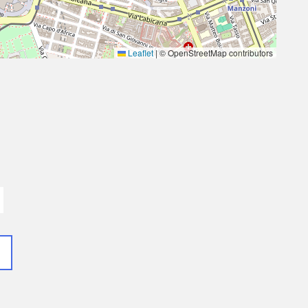
Leaflet
|
© OpenStreetMap contributors