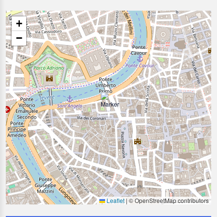
+
−
Leaflet
|
© OpenStreetMap contributors