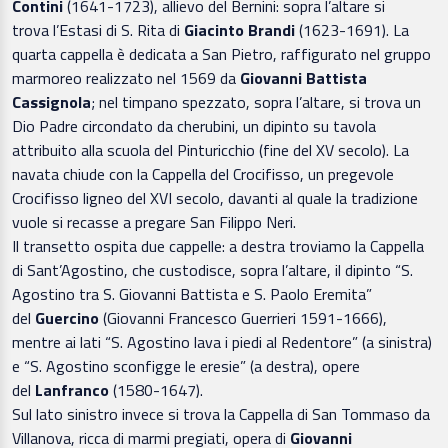
Contini
(1641-1723), allievo del Bernini: sopra l’altare si
trova l’Estasi di S. Rita di
Giacinto Brandi
(1623-1691). La
quarta cappella è dedicata a San Pietro, raffigurato nel gruppo
marmoreo realizzato nel 1569 da
Giovanni Battista
Cassignola
; nel timpano spezzato, sopra l’altare, si trova un
Dio Padre circondato da cherubini, un dipinto su tavola
attribuito alla scuola del Pinturicchio (fine del XV secolo). La
navata chiude con la Cappella del Crocifisso, un pregevole
Crocifisso ligneo del XVI secolo, davanti al quale la tradizione
vuole si recasse a pregare San Filippo Neri.
Il transetto ospita due cappelle: a destra troviamo la Cappella
di Sant’Agostino, che custodisce, sopra l’altare, il dipinto “S.
Agostino tra S. Giovanni Battista e S. Paolo Eremita”
del
Guercino
(Giovanni Francesco Guerrieri 1591-1666),
mentre ai lati “S. Agostino lava i piedi al Redentore” (a sinistra)
e “S. Agostino sconfigge le eresie” (a destra), opere
del
Lanfranco
(1580-1647).
Sul lato sinistro invece si trova la Cappella di San Tommaso da
Villanova, ricca di marmi pregiati, opera di
Giovanni