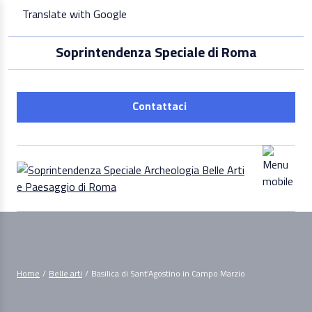
Skip
Translate with Google
to
content
Soprintendenza Speciale di Roma
Contattaci
Home
/
Belle arti
/
Basilica di Sant’Agostino in Campo Marzio