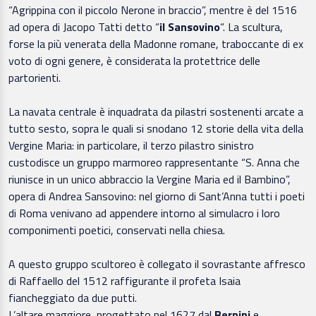
“Agrippina con il piccolo Nerone in braccio”, mentre è del 1516
ad opera di Jacopo Tatti detto “
il Sansovino
“. La scultura,
forse la più venerata della Madonne romane, traboccante di ex
voto di ogni genere, è considerata la protettrice delle
partorienti.
La navata centrale è inquadrata da pilastri sostenenti arcate a
tutto sesto, sopra le quali si snodano 12 storie della vita della
Vergine Maria: in particolare, il terzo pilastro sinistro
custodisce un gruppo marmoreo rappresentante “S. Anna che
riunisce in un unico abbraccio la Vergine Maria ed il Bambino”,
opera di Andrea Sansovino: nel giorno di Sant’Anna tutti i poeti
di Roma venivano ad appendere intorno al simulacro i loro
componimenti poetici, conservati nella chiesa.
A questo gruppo scultoreo è collegato il sovrastante affresco
di Raffaello del 1512 raffigurante il profeta Isaia
fiancheggiato da due putti.
L’altare maggiore, progettato nel 1627 dal
Bernini
e