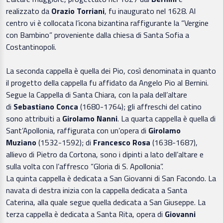
realizzato da
Orazio Torriani
, fu inaugurato nel 1628. Al
centro vi è collocata l’icona bizantina raffigurante la “Vergine
con Bambino” proveniente dalla chiesa di Santa Sofia a
Costantinopoli.
La seconda cappella è quella dei Pio, così denominata in quanto
il progetto della cappella fu affidato da Angelo Pio al Bernini.
Segue la Cappella di Santa Chiara, con la pala dell’altare
di
Sebastiano Conca
(1680-1764); gli affreschi del catino
sono attribuiti a
Girolamo Nanni
. La quarta cappella è quella di
Sant’Apollonia, raffigurata con un’opera di
Girolamo
Muziano
(1532-1592); di
Francesco Rosa
(1638-1687),
allievo di Pietro da Cortona, sono i dipinti a lato dell’altare e
sulla volta con l’affresco “Gloria di S. Apollonia”.
La quinta cappella è dedicata a San Giovanni di San Facondo. La
navata di destra inizia con la cappella dedicata a Santa
Caterina, alla quale segue quella dedicata a San Giuseppe. La
terza cappella è dedicata a Santa Rita, opera di
Giovanni