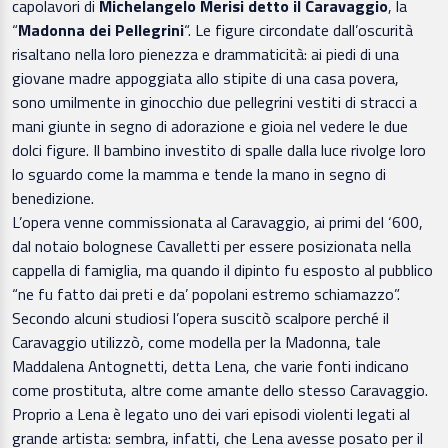
capolavori di
Michelangelo Merisi detto il Caravaggio
, la
“
Madonna dei Pellegrini
“. Le figure circondate dall’oscurità
risaltano nella loro pienezza e drammaticità: ai piedi di una
giovane madre appoggiata allo stipite di una casa povera,
sono umilmente in ginocchio due pellegrini vestiti di stracci a
mani giunte in segno di adorazione e gioia nel vedere le due
dolci figure. Il bambino investito di spalle dalla luce rivolge loro
lo sguardo come la mamma e tende la mano in segno di
benedizione.
L’opera venne commissionata al Caravaggio, ai primi del ‘600,
dal notaio bolognese Cavalletti per essere posizionata nella
cappella di famiglia, ma quando il dipinto fu esposto al pubblico
“ne fu fatto dai preti e da’ popolani estremo schiamazzo”.
Secondo alcuni studiosi l’opera suscitò scalpore perché il
Caravaggio utilizzò, come modella per la Madonna, tale
Maddalena Antognetti, detta Lena, che varie fonti indicano
come prostituta, altre come amante dello stesso Caravaggio.
Proprio a Lena è legato uno dei vari episodi violenti legati al
grande artista: sembra, infatti, che Lena avesse posato per il