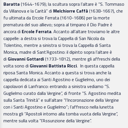
Baratta
(1644-1679); la scultura sopra l’altare è “S. Tommaso
da Villanova e la Carità” di
Melchiorre Caffà
(1638-1667), che
fu ultimata da Ercole Ferrata (1610-1686) per la morte
prematura del suo allievo; sopra al timpano il Dio Padre è
ancora di
Ercole Ferrata
. Accanto all’altare troviamo le altre
cappelle: a destra si trova la Cappella di San Nicola da
Tolentino, mentre a sinistra si trova la Cappella di Santa
Monica, madre di Sant’Agostino: il dipinto sopra l’altare è
di
Giovanni Gottardi
(1733-1812), mentre gli affreschi della
volta sono di
Giovanni Battista Ricci
. In questa cappella
riposa Santa Monica. Accanto a questa si trova anche la
cappella dedicata ai Santi Agostino e Guglielmo, uno dei
capolavori di Lanfranco: entrando a sinistra vediamo “S.
Guglielmo curato dalla Vergine”, di fronte “S. Agostino medita
sulla Santa Trinità” e sull’altare “l’Incoronazione della Vergine
con i Santi Agostino e Guglielmo”; l’affresco nella lunetta
mostra gli “Apostoli intorno alla tomba vuota della Vergine”,
mentre sulla volta “l’Assunzione della Vergine”.