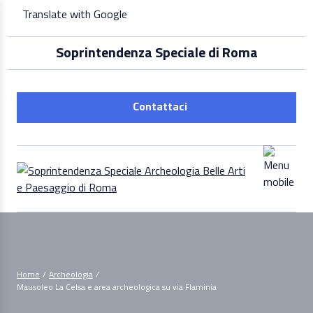
Skip
Translate with Google
to
content
Soprintendenza Speciale di Roma
Contattaci
Home
/
Archeologia
/
Mausoleo La Celsa e area archeologica su via Flaminia