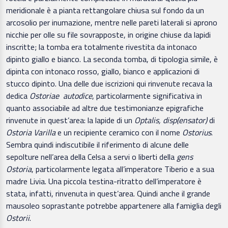
meridionale è a pianta rettangolare chiusa sul fondo da un
arcosolio per inumazione, mentre nelle pareti laterali si aprono
nicchie per olle su file sovrapposte, in origine chiuse da lapidi
inscritte; la tomba era totalmente rivestita da intonaco
dipinto giallo e bianco. La seconda tomba, di tipologia simile, è
dipinta con intonaco rosso, giallo, bianco e applicazioni di
stucco dipinto. Una delle due iscrizioni qui rinvenute recava la
dedica
Ostoriae autodice
, particolarmente significativa in
quanto associabile ad altre due testimonianze epigrafiche
rinvenute in quest’area: la lapide di un
Optalis, disp(ensator)
di
Ostoria Varilla
e un recipiente ceramico con il nome
Ostorius
.
Sembra quindi indiscutibile il riferimento di alcune delle
sepolture nell’area della Celsa a servi o liberti della
gens
Ostoria
, particolarmente legata all’imperatore Tiberio e a sua
madre Livia. Una piccola testina-ritratto dell’imperatore è
stata, infatti, rinvenuta in quest’area. Quindi anche il grande
mausoleo soprastante potrebbe appartenere alla famiglia degli
Ostorii
.