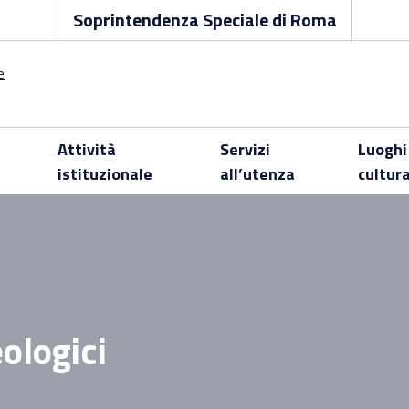
Soprintendenza Speciale di Roma
Attività
Servizi
Luoghi
istituzionale
all’utenza
cultur
ologici