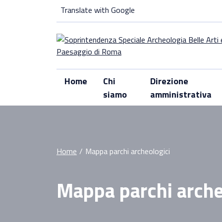
Skip
Translate with Google
to
content
Home
Chi
Direzione
siamo
amministrativa
Home
/
Mappa parchi archeologici
Mappa parchi arche