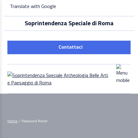
Skip
Translate with Google
to
content
Soprintendenza Speciale di Roma
Contattaci
Home
/
Password Reset