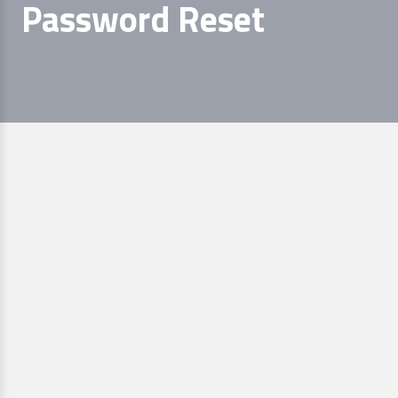
Password Reset
Per reimpostare la password, inserisci qui sotto la tua email
o il tuo nome utente.