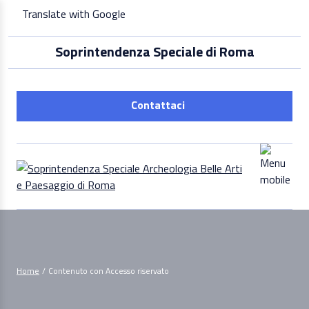
Skip
Translate with Google
to
content
Soprintendenza Speciale di Roma
Contattaci
Home
/
Contenuto con Accesso riservato