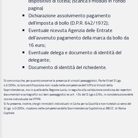
dispositivo di tutela; (scarica il modulo in fondo
pagina)
Dichiarazione assolvimento pagamento
dell’imposta di bollo (D.P.R. 642/1972);
Eventuale ricevuta Agenzia delle Entrate
dell’avvenuto pagamento della marca da bollo da
16 euro;
Eventuale delega e documento di identità del
delegante;
Documento di identità del richiedente.
Si comunica che, per quanto concerne la presenza di vincoli paesaggistici, Parte III del D.Lgs.
42/2004, la loro certificazione non ricade nelle competenze dell’Ufficio Vincoli della
Soprintendenza, ma in quelle della Regione Lazio, in seguito alla validazione condivisa dei repertori
documentali e cartografici sui beni paesaggistici ex art. 134 del D.Lgs 42/04, in considerazione delle
norme individuate nel PTPR.
Si fa presente, inoltre, che gli immobili individuati in Carta per la Qualità e non tutelati ai sensi del
D.Lgs. 42/2004, ricadono nelle competenze della Sovrintendenza Capitolina ai BB.CC. di Roma
Capitale.