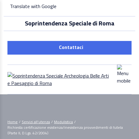
Skip
Translate with Google
to
content
Soprintendenza Speciale di Roma
Contattaci
Home
/
Servizi all’utenza
/
Modulistica
/
Richiesta certificazione esistenza/inesistenza provvedimenti di tutela
(Parte II, D.Lgs. 42/2004)