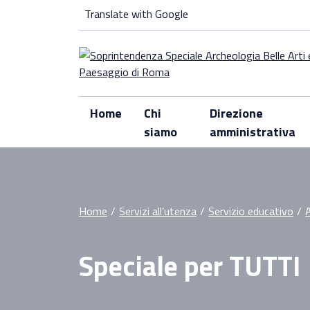
Skip
Translate with Google
to
content
Home
Chi
Direzione
siamo
amministrativa
Home
/
Servizi all’utenza
/
Servizio educativo
/
A
Speciale per TUTTI