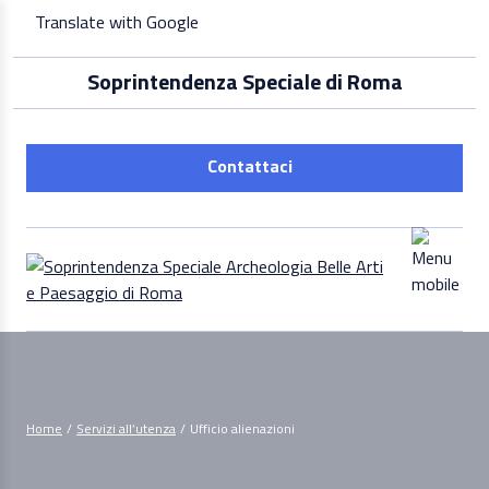
Skip
Translate with Google
to
content
Soprintendenza Speciale di Roma
Contattaci
Home
/
Servizi all’utenza
/
Ufficio alienazioni