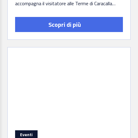
accompagna il visitatore alle Terme di Caracalla
offrendo le descrizioni dei vari ambienti e la…
Scopri di più
Eventi