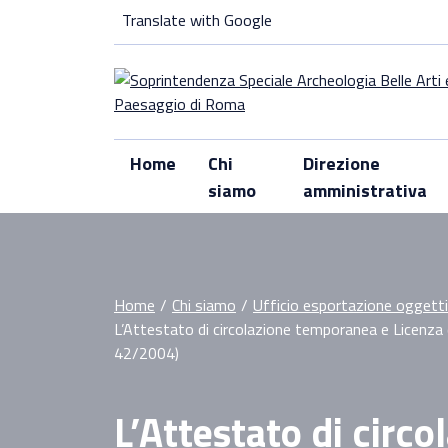
Skip
Translate with Google
to
content
Home
Chi
Direzione
siamo
amministrativa
Home
/
Chi siamo
/
Ufficio esportazione oggetti 
L’Attestato di circolazione temporanea e Licenza 
42/2004)
L’Attestato di circ