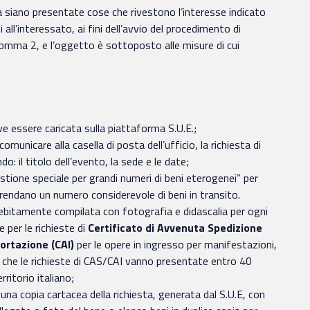
a siano presentate cose che rivestono l’interesse indicato
ll’interessato, ai fini dell’avvio del procedimento di
, comma 2, e l’oggetto è sottoposto alle misure di cui
ve essere caricata sulla piattaforma S.U.E.;
unicare alla casella di posta dell’ufficio, la richiesta di
do: il titolo dell’evento, la sede e le date;
estione speciale per grandi numeri di beni eterogenei” per
endano un numero considerevole di beni in transito.
(debitamente compilata con fotografia e didascalia per ogni
e per le richieste di
Certificato di Avvenuta Spedizione
ortazione (CAI)
per le opere in ingresso per manifestazioni,
a che le richieste di CAS/CAI vanno presentate entro 40
rritorio italiano;
una copia cartacea della richiesta, generata dal S.U.E, con