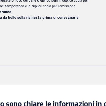
llegate o foto del bene o elenco beni in duplice copia per
one temporanea e in triplice copia per l’emissione
poranea
;
 da bollo sulla richiesta prima di consegnarla
 sono chiare le informazioni in