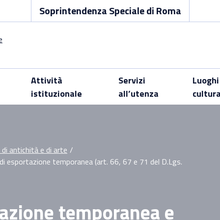
Soprintendenza Speciale di Roma
Attività
Servizi
Luoghi
istituzionale
all’utenza
cultur
di antichità e di arte
/
di esportazione temporanea (art. 66, 67 e 71 del D.Lgs.
olazione temporanea e