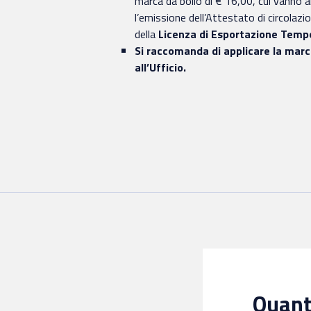
marca da bollo di € 16,00, cui vanno a
l’emissione dell’Attestato di circolazi
della
Licenza di Esportazione Tem
Si raccomanda di applicare la marca
all’Ufficio.
Quanto