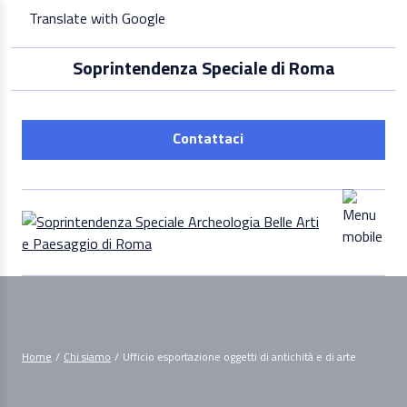
Skip
Translate with Google
to
content
Soprintendenza Speciale di Roma
Contattaci
Home
/
Chi siamo
/
Ufficio esportazione oggetti di antichità e di arte