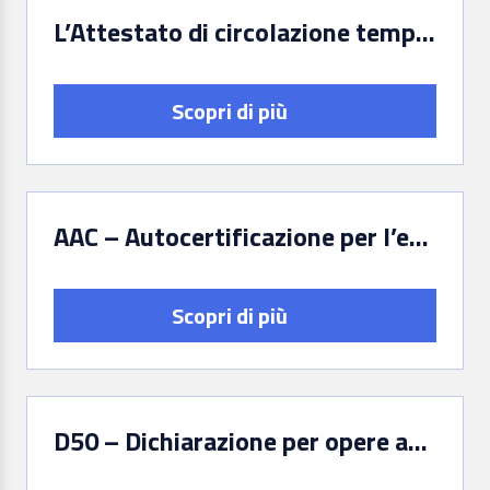
L’Attestato di circolazione temporanea e Licenza di esportazione temporanea (art. 66, 67 e 71 del D.Lgs. 42/2004)
Scopri di più
AAC – Autocertificazione per l’esportazione/spedizione di opere d’arte contemporanea
Scopri di più
D50 – Dichiarazione per opere aventi più di cinquanta e meno di settanta anni