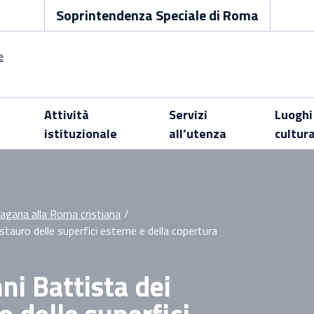
Soprintendenza Speciale di Roma
Attività
Servizi
Luoghi
istituzionale
all’utenza
cultur
pagana alla Roma cristiana
/
tauro delle superfici esterne e della copertura
ni Battista dei