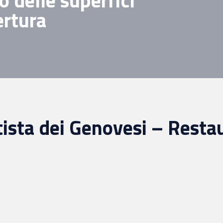
 delle superfici
ertura
ista dei Genovesi – Restau