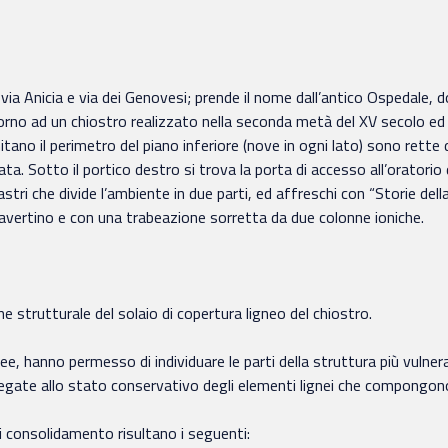
 via Anicia e via dei Genovesi; prende il nome dall’antico Ospedale,
torno ad un chiostro realizzato nella seconda metà del XV secolo ed at
mitano il perimetro del piano inferiore (nove in ogni lato) sono rette 
ta. Sotto il portico destro si trova la porta di accesso all’oratorio 
i che divide l’ambiente in due parti, ed affreschi con “Storie della 
avertino e con una trabeazione sorretta da due colonne ioniche.
ne strutturale del solaio di copertura ligneo del chiostro.
gnee, hanno permesso di individuare le parti della struttura più vulner
gate allo stato conservativo degli elementi lignei che compongono i
 di consolidamento risultano i seguenti: