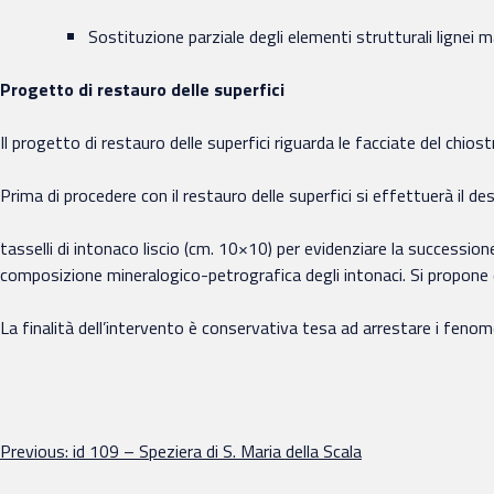
Sostituzione parziale degli elementi strutturali lignei
Progetto di restauro delle superfici
Il progetto di restauro delle superfici riguarda le facciate del chiost
Prima di procedere con il restauro delle superfici si effettuerà il des
tasselli di intonaco liscio (cm. 10×10) per evidenziare la successione
composizione mineralogico-petrografica degli intonaci. Si propone di 
La finalità dell’intervento è conservativa tesa ad arrestare i fenom
Navigazione
Previous:
id 109 – Speziera di S. Maria della Scala