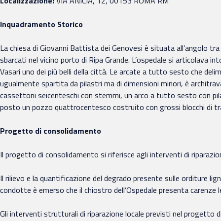
Localizzazione:
VIA ANICIA, 12, 00153 ROMA RM
Inquadramento Storico
La chiesa di Giovanni Battista dei Genovesi è situata all’angolo tra
sbarcati nel vicino porto di Ripa Grande. L’ospedale si articolava in
Vasari uno dei più belli della città. Le arcate a tutto sesto che deli
ugualmente spartita da pilastri ma di dimensioni minori, è architrava
cassettoni seicenteschi con stemmi, un arco a tutto sesto con pilastr
posto un pozzo quattrocentesco costruito con grossi blocchi di tr
Progetto di consolidamento
Il progetto di consolidamento si riferisce agli interventi di riparazio
Il rilievo e la quantificazione del degrado presente sulle orditure li
condotte è emerso che il chiostro dell’Ospedale presenta carenze le
Gli interventi strutturali di riparazione locale previsti nel progetto