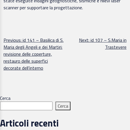
state eseguite indagini geognostiche, sismiche e rilievi laser
scanner per supportare la progettazione.
Navigazione
Previous:
id 141 – Basilica di S.
Next:
id 107 – S.Maria in
Maria degli Angeli e dei Martiri:
Trastevere
articoli
revisione delle coperture,
restauro delle superfici
decorate dell’interno
Cerca
Cerca
Articoli recenti