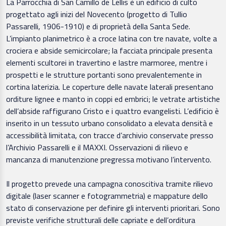
La Parrocchia di San Camillo de Lellis è un edificio di culto
progettato agli inizi del Novecento (progetto di Tullio
Passarelli, 1906-1910) e di proprietà della Santa Sede.
L’impianto planimetrico è a croce latina con tre navate, volte a
crociera e abside semicircolare; la facciata principale presenta
elementi scultorei in travertino e lastre marmoree, mentre i
prospetti e le strutture portanti sono prevalentemente in
cortina laterizia. Le coperture delle navate laterali presentano
orditure lignee e manto in coppi ed embrici; le vetrate artistiche
dell’abside raffigurano Cristo e i quattro evangelisti. L’edificio è
inserito in un tessuto urbano consolidato a elevata densità e
accessibilità limitata, con tracce d’archivio conservate presso
l’Archivio Passarelli e il MAXXI. Osservazioni di rilievo e
mancanza di manutenzione pregressa motivano l’intervento.
Il progetto prevede una campagna conoscitiva tramite rilievo
digitale (laser scanner e fotogrammetria) e mappature dello
stato di conservazione per definire gli interventi prioritari. Sono
previste verifiche strutturali delle capriate e dell’orditura