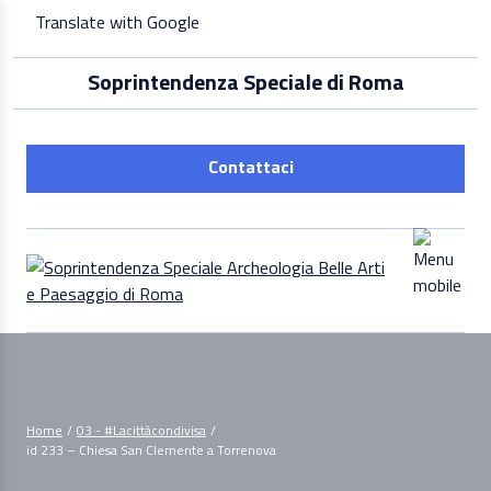
Skip
Translate with Google
to
content
Soprintendenza Speciale di Roma
Contattaci
Home
/
03 - #Lacittàcondivisa
/
id 233 – Chiesa San Clemente a Torrenova