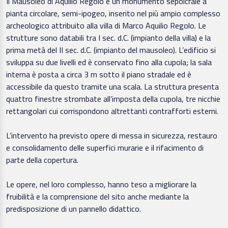
Il Mausoleo di Aquilio Regolo è un monumento sepolcrale a
pianta circolare, semi-ipogeo, inserito nel più ampio complesso
archeologico attribuito alla villa di Marco Aquilio Regolo. Le
strutture sono databili tra I sec. d.C. (impianto della villa) e la
prima metà del II sec. d.C. (impianto del mausoleo). L’edificio si
sviluppa su due livelli ed è conservato fino alla cupola; la sala
interna è posta a circa 3 m sotto il piano stradale ed è
accessibile da questo tramite una scala. La struttura presenta
quattro finestre strombate all’imposta della cupola, tre nicchie
rettangolari cui corrispondono altrettanti contrafforti esterni.
L’intervento ha previsto opere di messa in sicurezza, restauro
e consolidamento delle superfici murarie e il rifacimento di
parte della copertura.
Le opere, nel loro complesso, hanno teso a migliorare la
fruibilità e la comprensione del sito anche mediante la
predisposizione di un pannello didattico.