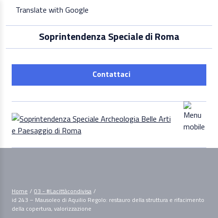
Skip
Translate with Google
to
content
Soprintendenza Speciale di Roma
Contattaci
Home
/
03 - #Lacittàcondivisa
/
id 243 – Mausoleo di Aquilio Regolo: restauro della struttura e rifacimento
della copertura, valorizzazione