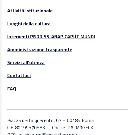
Attività istituzionale
Luoghi della cultura
Interventi PNRR SS-ABAP CAPUT MUNDI
Amministrazione trasparente
Servizi all’utenza
Contattaci
FAQ
Piazza dei Cinquecento, 67 – 00185 Roma
C.F. 80199570583
Codice IPA: M9GECX
PEC: ss-abap-rm@pec.cultura.gov.it