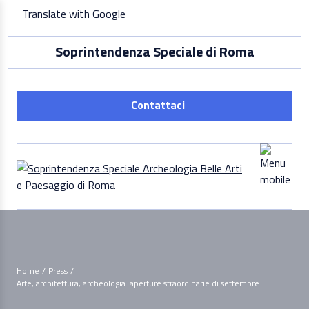
Skip
Translate with Google
to
content
Soprintendenza Speciale di Roma
Contattaci
Home
/
Press
/
Arte, architettura, archeologia: aperture straordinarie di settembre