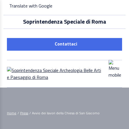
Skip
Translate with Google
to
content
Soprintendenza Speciale di Roma
Contattaci
Home
/
Press
/
Avvio dei lavori della Chiesa di San Giacomo