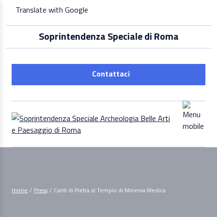
Skip
Translate with Google
to
content
Soprintendenza Speciale di Roma
Contattaci
Home
/
Press
/
Canti di Pietra al Tempio di Minerva Medica