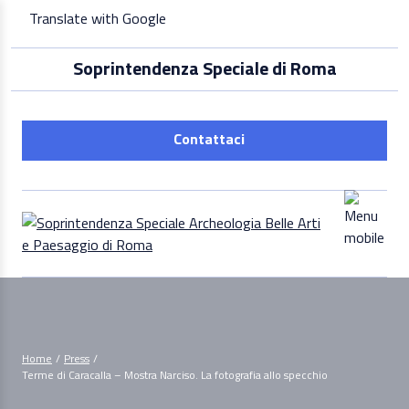
Skip
Translate with Google
to
content
Soprintendenza Speciale di Roma
Contattaci
Home
/
Press
/
Terme di Caracalla – Mostra Narciso. La fotografia allo specchio