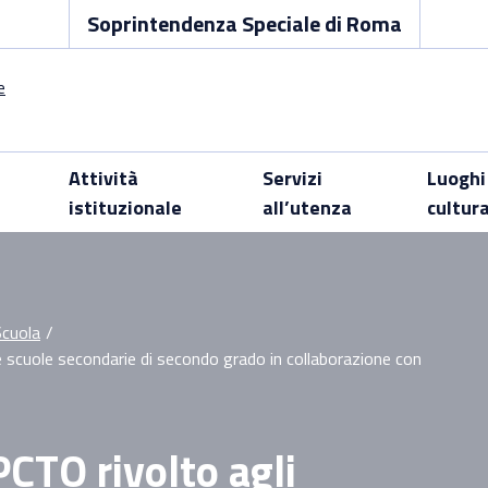
Soprintendenza Speciale di Roma
Attività
Servizi
Luoghi
istituzionale
all’utenza
cultur
Scuola
/
e scuole secondarie di secondo grado in collaborazione con
CTO rivolto agli