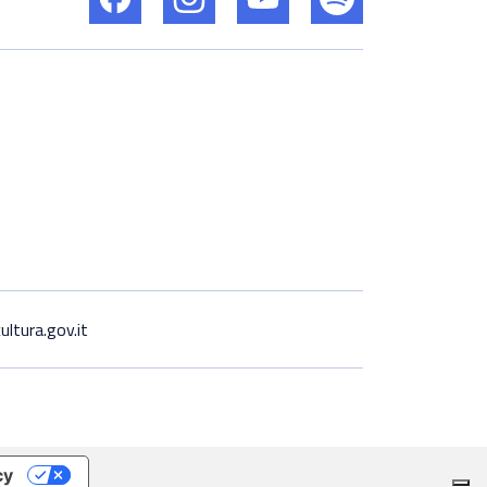
ltura.gov.it
cy