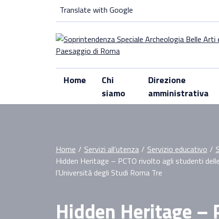
Skip
Translate with Google
to
content
Home
Chi
Direzione
siamo
amministrativa
Home
/
Servizi all’utenza
/
Servizio educativo
/
Hidden Heritage – PCTO rivolto agli studenti dell
l’Università degli Studi Roma Tre
Hidden Heritage – P