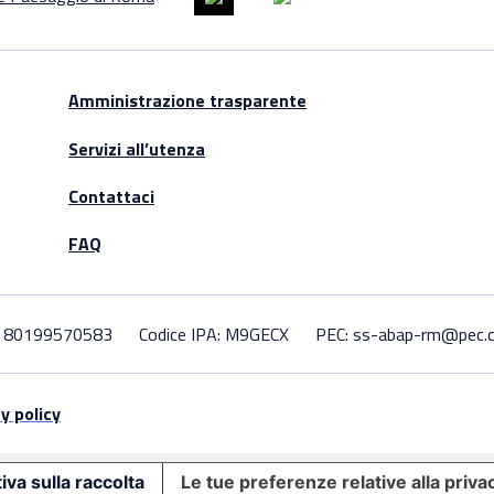
Amministrazione trasparente
Servizi all’utenza
Contattaci
FAQ
F. 80199570583
Codice IPA: M9GECX
PEC: ss-abap-rm@pec.cu
y policy
iva sulla raccolta
Le tue preferenze relative alla priva