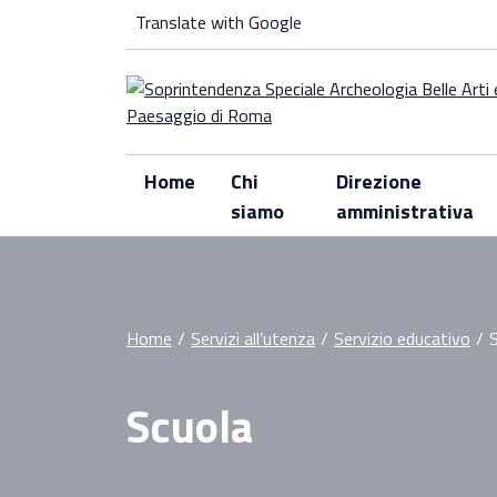
Skip
Translate with Google
to
content
Home
Chi
Direzione
siamo
amministrativa
Home
/
Servizi all’utenza
/
Servizio educativo
/
Scuola