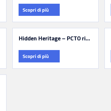
Scopri di più
Hidden Heritage – PCTO rivolto agli studenti delle scuole secondarie di secondo grado in collaborazione con l’Università degli Studi Roma Tre
Scopri di più