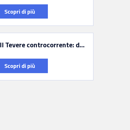
Scopri di più
Il Tevere controcorrente: dal Porto romano di Ostia alle banchine commerciali di Testaccio
Scopri di più