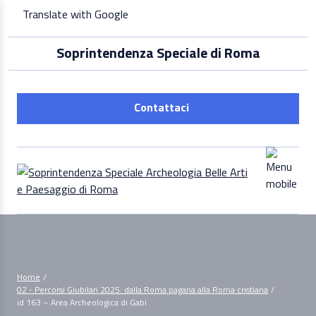
Skip
Translate with Google
to
content
Soprintendenza Speciale di Roma
Contattaci
Home
/
02 - Percorsi Giubilari 2025: dalla Roma pagana alla Roma cristiana
/
id 163 – Area Archeologica di Gabi