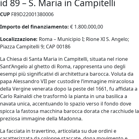
id 89 – S. Maria in Campitelli
CUP
F89D22001380006
Importo del finanziamento:
€ 1.800.000,00
Localizzazione:
Roma – Municipio I; Rione XI S. Angelo;
Piazza Campitelli 9; CAP 00186
La Chiesa di Santa Maria in Campitelli, situata nel rione
Sant’Angelo al ghetto di Roma, rappresenta uno degli
esempi più significativi di architettura barocca. Voluta da
papa Alessandro VII per custodire l’immagine miracolosa
della Vergine venerata dopo la peste del 1661, fu affidata a
Carlo Rainaldi che trasformò la pianta in una basilica a
navata unica, accentuando lo spazio verso il fondo dove
spicca la fastosa macchina barocca dorata che racchiude la
preziosa immagine della Madonna.
La facciata in travertino, articolata su due ordini e
caratterizzata da colonne staccate, dona movimento e