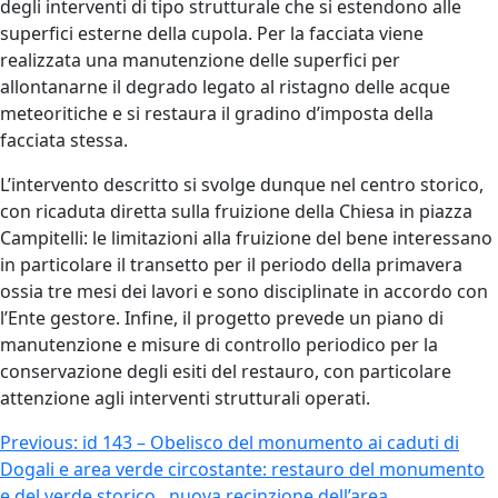
degli interventi di tipo strutturale che si estendono alle
superfici esterne della cupola. Per la facciata viene
realizzata una manutenzione delle superfici per
allontanarne il degrado legato al ristagno delle acque
meteoritiche e si restaura il gradino d’imposta della
facciata stessa.
L’intervento descritto si svolge dunque nel centro storico,
con ricaduta diretta sulla fruizione della Chiesa in piazza
Campitelli: le limitazioni alla fruizione del bene interessano
in particolare il transetto per il periodo della primavera
ossia tre mesi dei lavori e sono disciplinate in accordo con
l’Ente gestore. Infine, il progetto prevede un piano di
manutenzione e misure di controllo periodico per la
conservazione degli esiti del restauro, con particolare
attenzione agli interventi strutturali operati.
Navigazione
Previous:
id 143 – Obelisco del monumento ai caduti di
Dogali e area verde circostante: restauro del monumento
articoli
e del verde storico, nuova recinzione dell’area