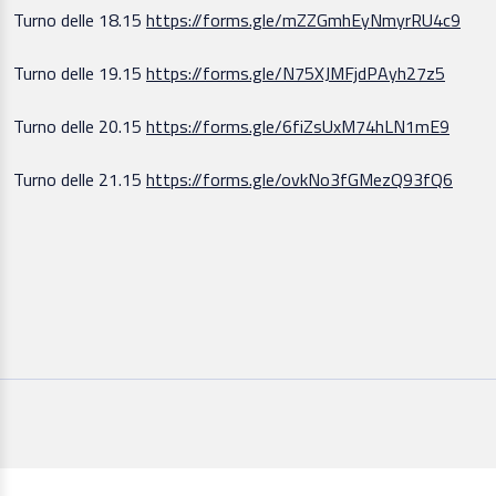
Turno delle 18.15
https://forms.gle/mZZGmhEyNmyrRU4c9
Turno delle 19.15
https://forms.gle/N75XJMFjdPAyh27z5
Turno delle 20.15
https://forms.gle/6fiZsUxM74hLN1mE9
Turno delle 21.15
https://forms.gle/ovkNo3fGMezQ93fQ6