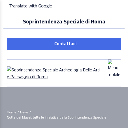
Skip
Translate with Google
to
content
Soprintendenza Speciale di Roma
Contattaci
Home
/
News
/
Notte dei Musei, tutte le iniziative della Soprintendenza Speciale