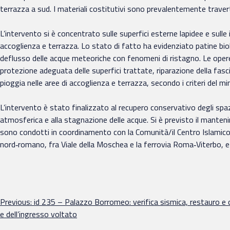
terrazza a sud. I materiali costitutivi sono prevalentemente traver
L’intervento si è concentrato sulle superfici esterne lapidee e sulle i
accoglienza e terrazza. Lo stato di fatto ha evidenziato patine biol
deflusso delle acque meteoriche con fenomeni di ristagno. Le opere 
protezione adeguata delle superfici trattate, riparazione della fasc
pioggia nelle aree di accoglienza e terrazza, secondo i criteri del mi
L’intervento è stato finalizzato al recupero conservativo degli spaz
atmosferica e alla stagnazione delle acque. Si è previsto il mantenim
sono condotti in coordinamento con la Comunità/il Centro Islamico di
nord‑romano, fra Viale della Moschea e la ferrovia Roma‑Viterbo, e c
Navigazione
Previous:
id 235 – Palazzo Borromeo: verifica sismica, restauro e c
e dell’ingresso voltato
articoli