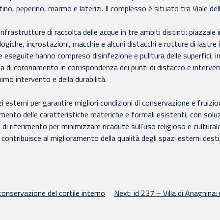
tino, peperino, marmo e laterizi. Il complesso è situato tra Viale d
nfrastrutture di raccolta delle acque in tre ambiti distinti: piazzale i
ogiche, incrostazioni, macchie e alcuni distacchi e rotture di lastre
eseguite hanno compreso disinfezione e pulitura delle superfici, in
ia di coronamento in corrispondenza dei punti di distacco e intervent
nimo intervento e della durabilità.
i esterni per garantire migliori condizioni di conservazione e fruiz
ento delle caratteristiche materiche e formali esistenti, con soluzion
 riferimento per minimizzare ricadute sull’uso religioso e culturale
ontribuisce al miglioramento della qualità degli spazi esterni destin
onservazione del cortile interno
Next:
id 237 – Villa di Anagnina: