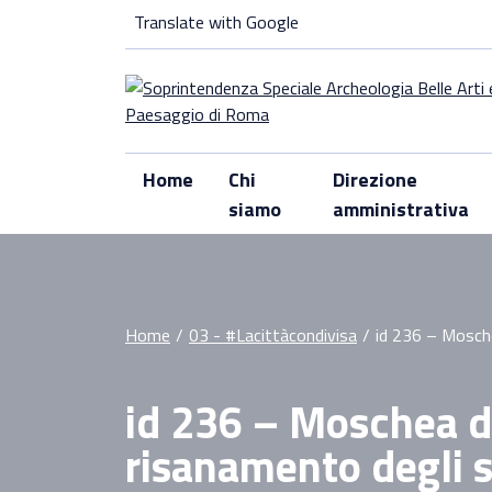
Skip
Translate with Google
to
content
Home
Chi
Direzione
siamo
amministrativa
Home
/
03 - #Lacittàcondivisa
/
id 236 – Mosche
id 236 – Moschea d
risanamento degli s