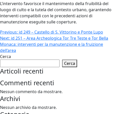
L’intervento favorisce il mantenimento della fruibilità del
luogo di culto e la tutela del contesto urbano, garantendo
interventi compatibili con le precedenti azioni di
manutenzione eseguite sulle coperture.
Navigazione
Previous:
id 249 – Castello di S. Vittorino e Ponte Lupo
Next:
id 251 – Area Archeologica Tor Tre Teste e Tor Bella
articoli
Monaca: interventi per la manutenzione e la fruizione
dell’area
Cerca
Cerca
Articoli recenti
Commenti recenti
Nessun commento da mostrare.
Archivi
Nessun archivio da mostrare.