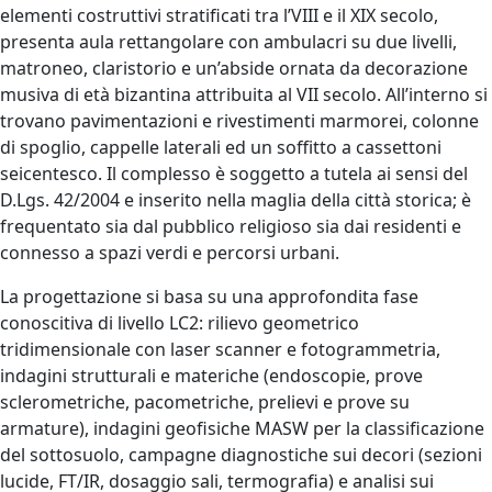
elementi costruttivi stratificati tra l’VIII e il XIX secolo,
presenta aula rettangolare con ambulacri su due livelli,
matroneo, claristorio e un’abside ornata da decorazione
musiva di età bizantina attribuita al VII secolo. All’interno si
trovano pavimentazioni e rivestimenti marmorei, colonne
di spoglio, cappelle laterali ed un soffitto a cassettoni
seicentesco. Il complesso è soggetto a tutela ai sensi del
D.Lgs. 42/2004 e inserito nella maglia della città storica; è
frequentato sia dal pubblico religioso sia dai residenti e
connesso a spazi verdi e percorsi urbani.
La progettazione si basa su una approfondita fase
conoscitiva di livello LC2: rilievo geometrico
tridimensionale con laser scanner e fotogrammetria,
indagini strutturali e materiche (endoscopie, prove
sclerometriche, pacometriche, prelievi e prove su
armature), indagini geofisiche MASW per la classificazione
del sottosuolo, campagne diagnostiche sui decori (sezioni
lucide, FT/IR, dosaggio sali, termografia) e analisi sui